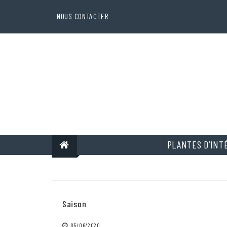
Skip
to
NOUS CONTACTER
content
PLANTES D’INT
Saison
05/06/2020