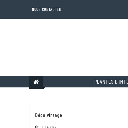
Skip
to
NOUS CONTACTER
content
PLANTES D’INT
Déco vintage
08/04/2022