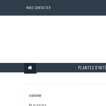
Skip
to
NOUS CONTACTER
content
PLANTES D’INT
cuisine
02/07/2020